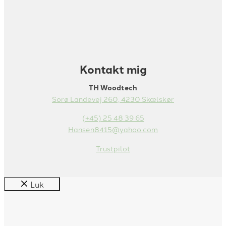
Kontakt mig
TH Woodtech
Sorø Landevej 260, 4230 Skælskør
(+45) 25 48 39 65
Hansen8415@yahoo.com
Trustpilot
Luk