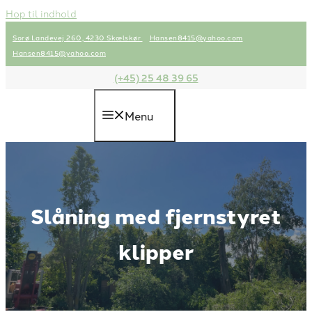
Hop til indhold
Sorø Landevej 260, 4230 Skælskør
Hansen8415@yahoo.com
Hansen8415@yahoo.com
(+45) 25 48 39 65
Menu
Slåning med fjernstyret
klipper