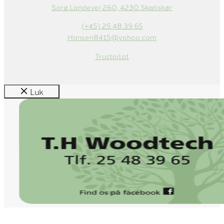
Sorø Landevej 260, 4230 Skælskør
(+45) 25 48 39 65
Hansen8415@yahoo.com
Trustpilot
Luk