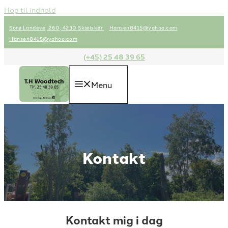
Hop til indhold
Sorø Landevej 260, 4230 Skælskør
Hansen8415@yahoo.com
Hansen8415@yahoo.com
(+45) 25 48 39 65
Menu
Kontakt
Kontakt mig i dag